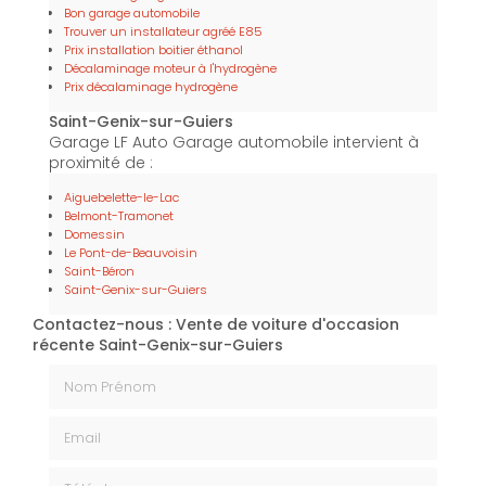
Bon garage automobile
Trouver un installateur agréé E85
Prix installation boitier éthanol
Décalaminage moteur à l'hydrogène
Prix décalaminage hydrogène
Saint-Genix-sur-Guiers
Garage LF Auto Garage automobile intervient à
proximité de :
Aiguebelette-le-Lac
Belmont-Tramonet
Domessin
Le Pont-de-Beauvoisin
Saint-Béron
Saint-Genix-sur-Guiers
Contactez-nous : Vente de voiture d'occasion
récente Saint-Genix-sur-Guiers
Nom Prénom
Email
Téléphone