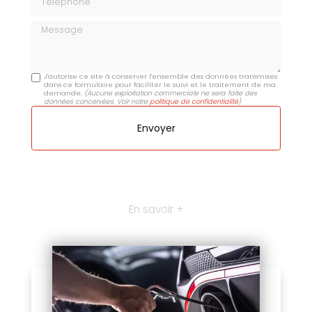
Message
J'autorise ce site à conserver l'ensemble des données transmises
dans ce formulaire pour faciliter le suivi et le traitement de ma
demande.
(Aucune exploitation commerciale ne sera faite des
données concervées. Voir notre
politique de confidentialité
)
En savoir +