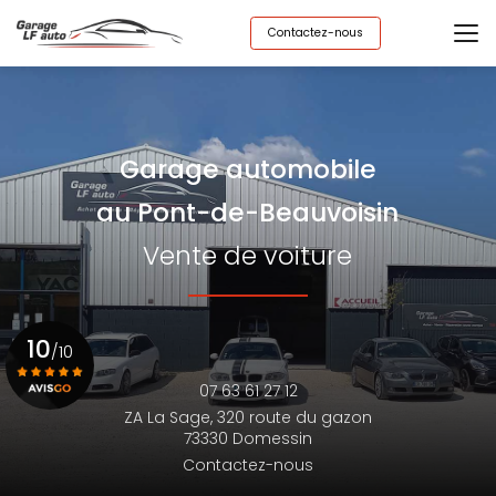
Aller
au
Contactez-nous
contenu
principal
Garage automobile
au Pont-de-Beauvoisin
Vente de voiture
10
/10
07 63 61 27 12
ZA La Sage,
320 route du gazon
Voir le certificat
73330 Domessin
Contactez-nous