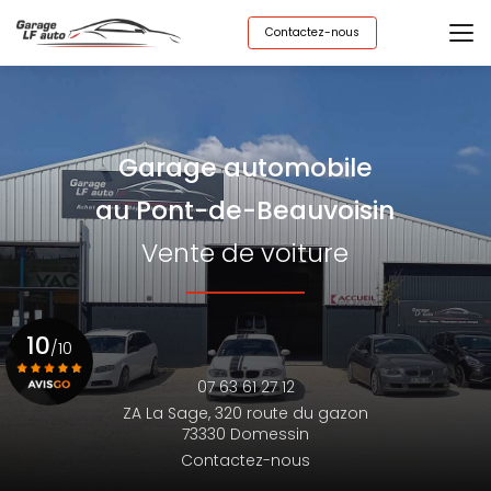
Aller
au
Contactez-nous
contenu
principal
Garage automobile
au Pont-de-Beauvoisin
Vente de voiture
10
/10
07 63 61 27 12
ZA La Sage,
320 route du gazon
Voir le certificat
73330 Domessin
Contactez-nous