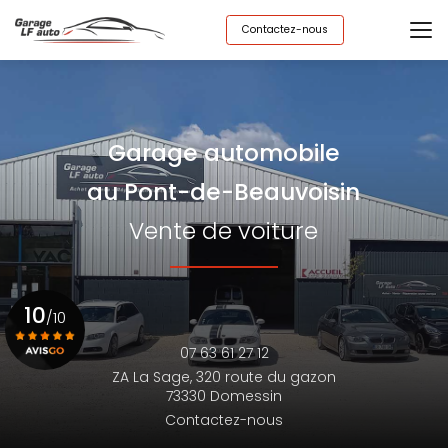
Aller
au
Contactez-nous
contenu
principal
Garage automobile
au Pont-de-Beauvoisin
Vente de voiture
10
/10
07 63 61 27 12
ZA La Sage,
320 route du gazon
Voir le certificat
73330 Domessin
Contactez-nous