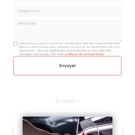
Téléphone
Message
J'autorise ce site à conserver l'ensemble des données transmises
dans ce formulaire pour faciliter le suivi et le traitement de ma
demande.
(Aucune exploitation commerciale ne sera faite des
données concervées. Voir notre
politique de confidentialité
)
En savoir +