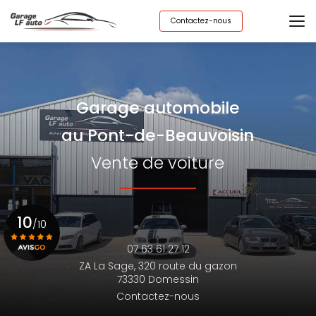
Aller
au
Contactez-nous
contenu
principal
Garage automobile
au Pont-de-Beauvoisin
Vente de voiture
10
/10
07 63 61 27 12
ZA La Sage,
320 route du gazon
Voir le certificat
73330 Domessin
Contactez-nous