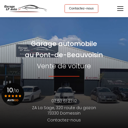
Aller
au
Contactez-nous
contenu
principal
Garage automobile
au Pont-de-Beauvoisin
Vente de voiture
10
/10
07 63 61 27 12
ZA La Sage,
320 route du gazon
Voir le certificat
73330 Domessin
Contactez-nous