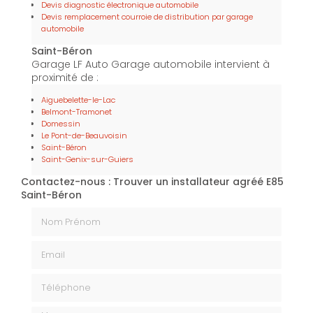
Devis diagnostic électronique automobile
Devis remplacement courroie de distribution par garage
automobile
Saint-Béron
Garage LF Auto Garage automobile intervient à
proximité de :
Aiguebelette-le-Lac
Belmont-Tramonet
Domessin
Le Pont-de-Beauvoisin
Saint-Béron
Saint-Genix-sur-Guiers
Contactez-nous : Trouver un installateur agréé E85
Saint-Béron
Nom Prénom
Email
Téléphone
Message