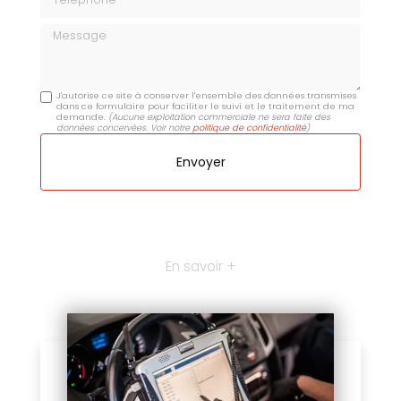
Message
J'autorise ce site à conserver l'ensemble des données transmises
dans ce formulaire pour faciliter le suivi et le traitement de ma
demande.
(Aucune exploitation commerciale ne sera faite des
données concervées. Voir notre
politique de confidentialité
)
En savoir +