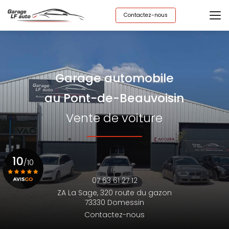
Aller
au
Contactez-nous
contenu
principal
Garage automobile
au Pont-de-Beauvoisin
Vente de voiture
10
/10
07 63 61 27 12
ZA La Sage,
320 route du gazon
Voir le certificat
73330 Domessin
Contactez-nous