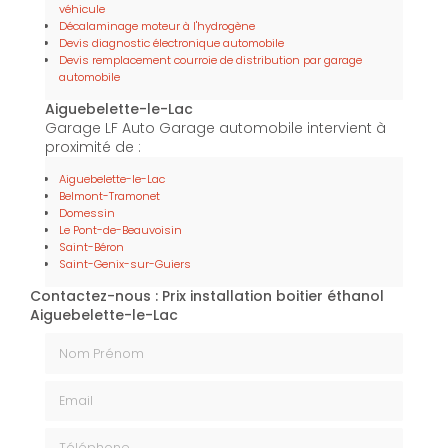
véhicule
Décalaminage moteur à l'hydrogène
Devis diagnostic électronique automobile
Devis remplacement courroie de distribution par garage
automobile
Aiguebelette-le-Lac
Garage LF Auto Garage automobile intervient à
proximité de :
Aiguebelette-le-Lac
Belmont-Tramonet
Domessin
Le Pont-de-Beauvoisin
Saint-Béron
Saint-Genix-sur-Guiers
Contactez-nous : Prix installation boitier éthanol
Aiguebelette-le-Lac
Nom Prénom
Email
Téléphone