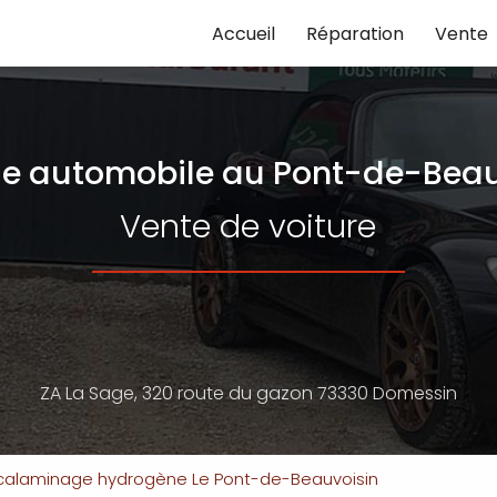
Accueil
Réparation
Vente
e automobile
au Pont-de-Beau
Vente de voiture
ZA La Sage,
320 route du gazon
73330 Domessin
écalaminage hydrogène Le Pont-de-Beauvoisin