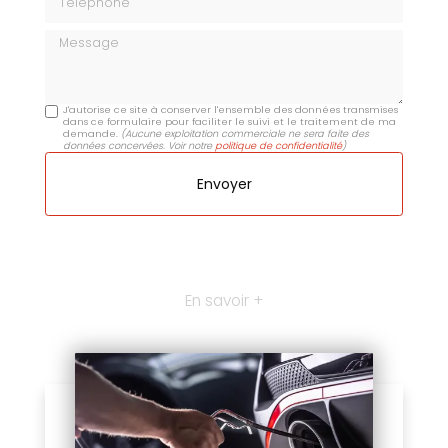
Message
J'autorise ce site à conserver l'ensemble des données transmises
dans ce formulaire pour faciliter le suivi et le traitement de ma
demande.
(Aucune exploitation commerciale ne sera faite des
données concervées. Voir notre
politique de confidentialité
)
En savoir +