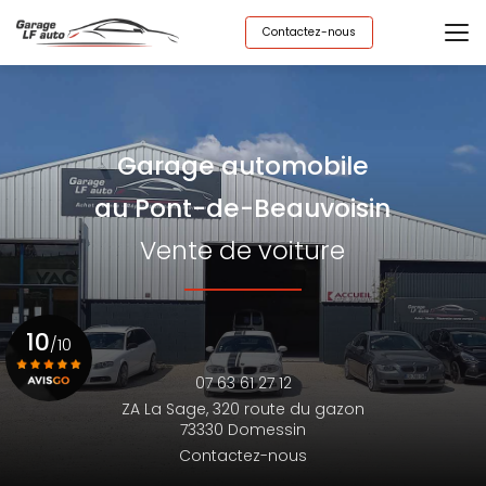
Aller
au
Contactez-nous
contenu
principal
Garage automobile
au Pont-de-Beauvoisin
Vente de voiture
10
/10
07 63 61 27 12
ZA La Sage,
320 route du gazon
Voir le certificat
73330 Domessin
Contactez-nous