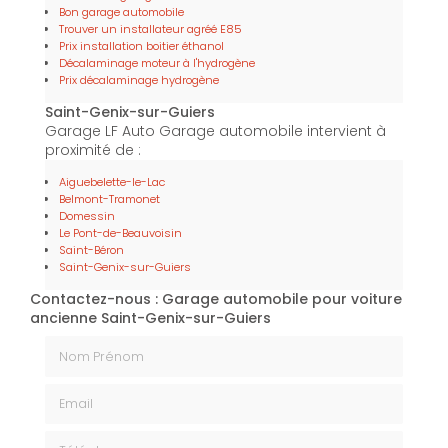
Bon garage automobile
Trouver un installateur agréé E85
Prix installation boitier éthanol
Décalaminage moteur à l'hydrogène
Prix décalaminage hydrogène
Saint-Genix-sur-Guiers
Garage LF Auto Garage automobile intervient à
proximité de :
Aiguebelette-le-Lac
Belmont-Tramonet
Domessin
Le Pont-de-Beauvoisin
Saint-Béron
Saint-Genix-sur-Guiers
Contactez-nous : Garage automobile pour voiture
ancienne Saint-Genix-sur-Guiers
Nom Prénom
Email
Téléphone