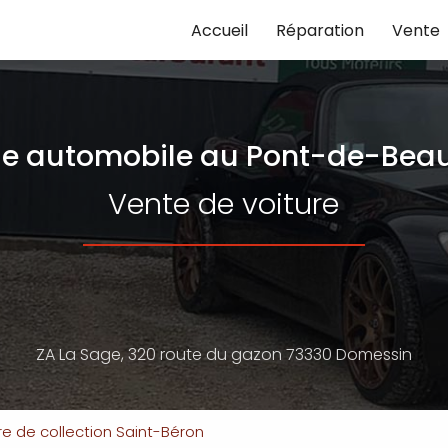
Accueil
Réparation
Vente
e automobile
au Pont-de-Beau
Vente de voiture
ZA La Sage,
320 route du gazon
73330 Domessin
re de collection Saint-Béron