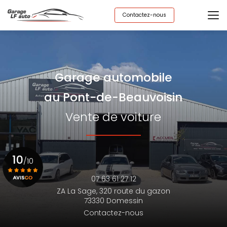
Aller
au
Contactez-nous
contenu
principal
Garage automobile
au Pont-de-Beauvoisin
Vente de voiture
10
/10
07 63 61 27 12
ZA La Sage,
320 route du gazon
Voir le certificat
73330 Domessin
Contactez-nous