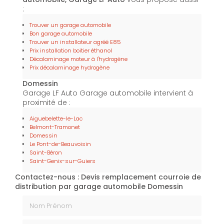
:
Trouver un garage automobile
Bon garage automobile
Trouver un installateur agréé E85
Prix installation boitier éthanol
Décalaminage moteur à l'hydrogène
Prix décalaminage hydrogène
Domessin
Garage LF Auto Garage automobile intervient à
proximité de :
Aiguebelette-le-Lac
Belmont-Tramonet
Domessin
Le Pont-de-Beauvoisin
Saint-Béron
Saint-Genix-sur-Guiers
Contactez-nous : Devis remplacement courroie de
distribution par garage automobile Domessin
Nom Prénom
Email